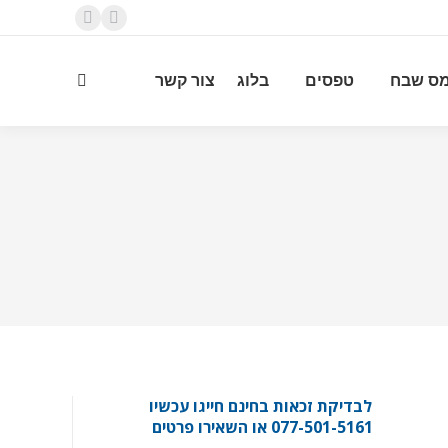
YouTube
Facebook
page
page
ס שבח
טפסים
בלוג
צור קשר
opens
opens
Search:
in
in
new
new
window
window
לבדיקת זכאות בחינם חייגו עכשיו
077-501-5161 או השאירו פרטים