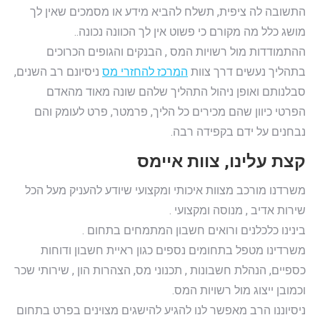
התשובה לה ציפית, תשלח להביא מידע או מסמכים שאין לך
מושג כלל מה מקורם כי פשוט אין לך הכוונה נכונה..
ההתמודדות מול רשויות המס , הבנקים והגופים הכרוכים
בתהליך נעשים דרך צוות
המרכז להחזרי מס
ניסיונם רב השנים,
סבלנותם ואופן ניהול התהליך שלהם שונה מאוד מהאדם
הפרטי כיוון שהם מכירים כל הליך, פרמטר, פרט לעומק והם
נבחנים על ידם בקפידה רבה.
קצת עלינו, צוות איימס
משרדנו מורכב מצוות איכותי ומקצועי שיודע להעניק מעל הכל
שירות אדיב , מנוסה ומקצועי .
בינינו כלכלנים ורואים חשבון המתמחים בתחום .
משרדינו מטפל בתחומים נספים כגון ראיית חשבון ודוחות
כספיים, הנהלת חשבונות , תכנוני מס, הצהרות הון , שירותי שכר
וכמובן ייצוג מול רשויות המס.
ניסיוננו הרב מאפשר לנו להגיע להישגים מצוינים בפרט בתחום