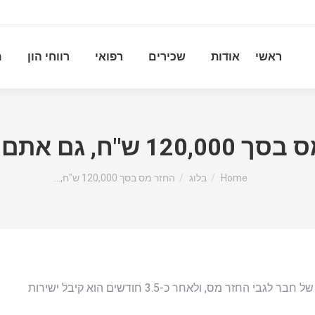
ראשי
אודות
שכירים
רפואי
רווחי הון
מ
 ש"ח, גם אתם יכולים!
You are here:
Home
בלוג
החזר מס בסך 120,000 ש"ח,…
אבישי (השם שמור במערכת)- הגיע אלינו בעקבות המלצה של חבר לגבי החזר מס, ולאחר כ-3.5 חודשים הוא קיבל ישירות