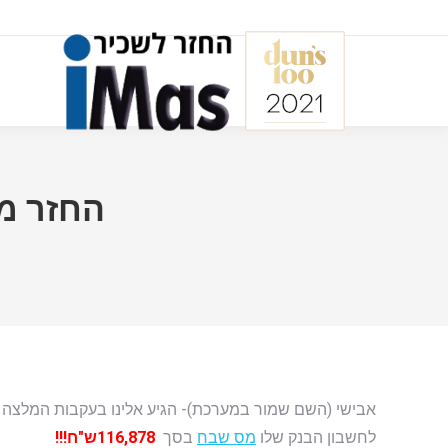
החזר מס בסך 120,000
לחשבון הבנק שלו
מס שבח
בסך
116,878ש"ח!!!