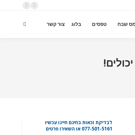
YouTube
Facebook
page
page
ס שבח
טפסים
בלוג
צור קשר
opens
opens
Search:
in
in
new
new
window
window
לבדיקת זכאות בחינם חייגו עכשיו
077-501-5161 או השאירו פרטים