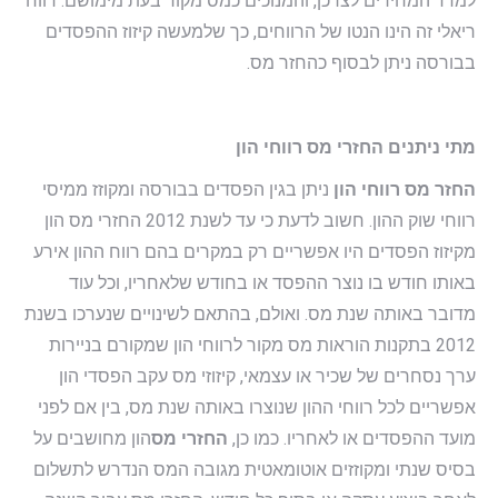
למדד המחירים לצרכן, והמנוכים כמס מקור בעת מימושם. רווח
ריאלי זה הינו הנטו של הרווחים, כך שלמעשה קיזוז ההפסדים
בבורסה ניתן לבסוף כהחזר מס.
מתי ניתנים החזרי מס רווחי הון
החזר מס רווחי הון
ניתן בגין הפסדים בבורסה ומקוזז ממיסי
רווחי שוק ההון. חשוב לדעת כי עד לשנת 2012 החזרי מס הון
מקיזוז הפסדים היו אפשריים רק במקרים בהם רווח ההון אירע
באותו חודש בו נוצר ההפסד או בחודש שלאחריו, וכל עוד
מדובר באותה שנת מס. ואולם, בהתאם לשינויים שנערכו בשנת
2012 בתקנות הוראות מס מקור לרווחי הון שמקורם בניירות
ערך נסחרים של שכיר או עצמאי, קיזוזי מס עקב הפסדי הון
אפשריים לכל רווחי ההון שנוצרו באותה שנת מס, בין אם לפני
מועד ההפסדים או לאחריו. כמו כן,
החזרי מס
הון מחושבים על
בסיס שנתי ומקוזזים אוטומאטית מגובה המס הנדרש לתשלום