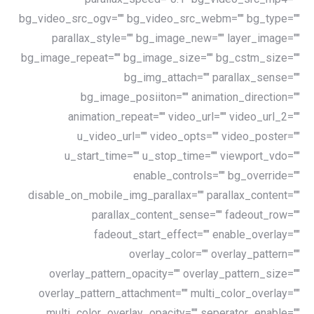
bg_video_src_ogv="" bg_video_src_webm="" bg_type=""
parallax_style="" bg_image_new="" layer_image=""
bg_image_repeat="" bg_image_size="" bg_cstm_size=""
bg_img_attach="" parallax_sense=""
bg_image_posiiton="" animation_direction=""
animation_repeat="" video_url="" video_url_2=""
u_video_url="" video_opts="" video_poster=""
u_start_time="" u_stop_time="" viewport_vdo=""
enable_controls="" bg_override=""
disable_on_mobile_img_parallax="" parallax_content=""
parallax_content_sense="" fadeout_row=""
fadeout_start_effect="" enable_overlay=""
overlay_color="" overlay_pattern=""
overlay_pattern_opacity="" overlay_pattern_size=""
overlay_pattern_attachment="" multi_color_overlay=""
multi_color_overlay_opacity="" seperator_enable=""