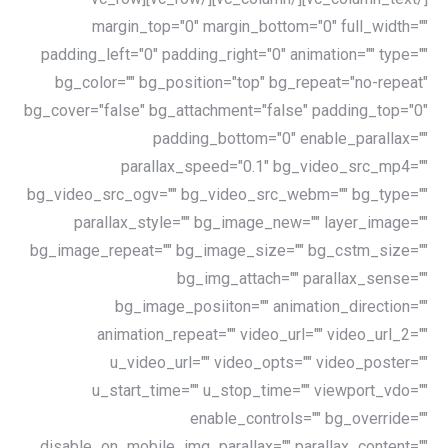
margin_top="0" margin_bottom="0" full_width=""
padding_left="0" padding_right="0" animation="" type=""
bg_color="" bg_position="top" bg_repeat="no-repeat"
bg_cover="false" bg_attachment="false" padding_top="0"
padding_bottom="0" enable_parallax=""
parallax_speed="0.1" bg_video_src_mp4=""
bg_video_src_ogv="" bg_video_src_webm="" bg_type=""
parallax_style="" bg_image_new="" layer_image=""
bg_image_repeat="" bg_image_size="" bg_cstm_size=""
bg_img_attach="" parallax_sense=""
bg_image_posiiton="" animation_direction=""
animation_repeat="" video_url="" video_url_2=""
u_video_url="" video_opts="" video_poster=""
u_start_time="" u_stop_time="" viewport_vdo=""
enable_controls="" bg_override=""
disable_on_mobile_img_parallax="" parallax_content=""