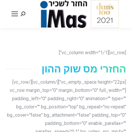
Search:
[vc_row][vc_column width="1/1"]
החזרי מס שוק ההון
[vc_empty_space height="22px"][/vc_column][/vc_row]
[vc_row margin_top="0" margin_bottom="0" full_width=""
padding_left="0" padding_right="0" animation="" type=""
bg_color="" bg_position="top" bg_repeat="no-repeat"
bg_cover="false" bg_attachment="false" padding_top="0"
padding_bottom="0" enable_parallax=""
parallax_speed="0.1" bg_video_src_mp4=""