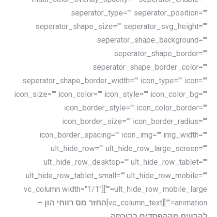
seperator_type="" seperator_position=""
seperator_shape_size="" seperator_svg_height=""
seperator_shape_background=""
seperator_shape_border=""
seperator_shape_border_color=""
seperator_shape_border_width="" icon_type="" icon=""
icon_size="" icon_color="" icon_style="" icon_color_bg=""
icon_border_style="" icon_color_border=""
icon_border_size="" icon_border_radius=""
icon_border_spacing="" icon_img="" img_width=""
ult_hide_row="" ult_hide_row_large_screen=""
ult_hide_row_desktop="" ult_hide_row_tablet=""
ult_hide_row_tablet_small="" ult_hide_row_mobile=""
ult_hide_row_mobile_large=""][vc_column width="1/1"
animation=""][vc_column_text]
החזר מס רווחי הון –
להרוויח מההפסדים בבורסה