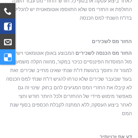
לאחר ביצוע עסקה או בסוף כל חודש. החזרי מס עבור השנה
החולפת או החזרי מס שלא התווספו אוטומאטית יש להכליל
בדו"ח השנתי למס הכנסה.
החזר מס לשכירים
החזר מס הכנסה לשכירים
המבוצע באופן אוטומאטי וישיר
מול המוסדות הפיננסיים כניכוי במקור, מהווה הקלה משמעותית
למגזר זה וחוסך בהגשת דו"ח שנתי שאינו מחייב שכירים. זאת
בעוד שבעבר שכירים שלא טרחו להגיש דו"ח שנתי למס הכנסה
לא קיבלו את החזרי המס המגיעים להם בחוק. שינוי זה גם
מאפשר מימוש מיידי של ההחזרים ולכל היותר חודש וחצי
לאחר ביצוע העסקה, ללא המתנה לקבלת הכספים בסוף שנת
המס.
דע את זכויותיך