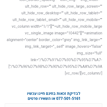
ult_hide_row="" ult_hide_row_large_screen=""
ult_hide_row_desktop="" ult_hide_row_tablet=""
ult_hide_row_tablet_small="" ult_hide_row_mobile=""
ult_hide_row_mobile_large=""][vc_column width="1/1"
animation=""][vc_single_image image="10442"
alignment="center" border_color="grey" img_link_large=""
img_link_target="_self" image_hovers="false"
img_size="full"
link="/%D7%91%D7%93%D7%95%D7%A7-
%D7%96%D7%9B%D7%90%D7%95%D7%AA%D7%9A/"]
[/vc_column][/vc_row]
לבדיקת זכאות בחינם חייגו עכשיו
077-501-5161 או השאירו פרטים