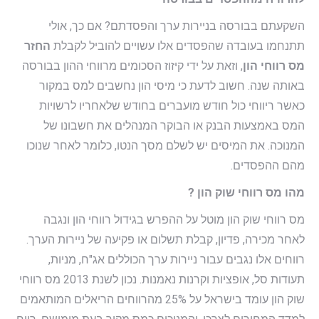
השקעתם בבורסה בניירות ערך והפסדתם? אם כך, אולי
תתנחמו בעובדה שהפסדים אלו עשויים להוביל לקבלת
החזר
מס רווחי הון
, וזאת על ידי קיזוז הסכומים מרווחי ההון בבורסה
באותה שנה. חשוב לדעת כי מיסי הון נחשבים למס במקור
כאשר ריווחי כול חודש מועברים בחודש שלאחריו לרשויות
המס באמצעות הבנק או הבוקר המנהלים את חשבונו של
המנוכה. את המיסים יש לשלם מסך הנטו, כלומר לאחר שנוכו
מהם ההפסדים.
מהו מס רווחי שוק הון ?
מס רווחי שוק הון מוטל על ההפרש בגידול רווחי הון ונגבה
לאחר מכירה, פדיון, קבלת תשלום או פקיעה של ניירות הערך.
רווחים אלו נגבים עבור ניירות ערך הכוללים אג"ח, מניות,
תעודות סל, אופציות וקרנות נאמנות. נכון לשנת 2013 מס רווחי
שוק הון עומד בישראל על 25% מהרווחים הריאלים המותאמים