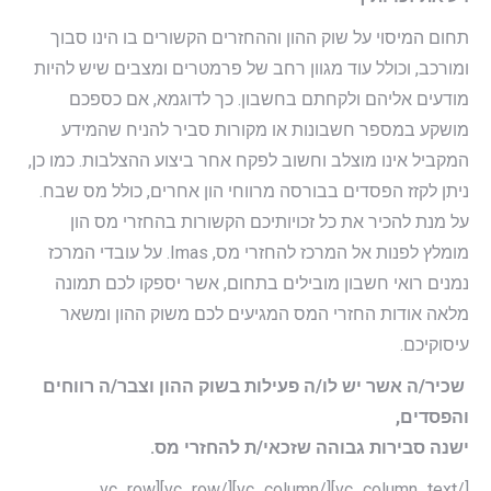
תחום המיסוי על שוק ההון וההחזרים הקשורים בו הינו סבוך
ומורכב, וכולל עוד מגוון רחב של פרמטרים ומצבים שיש להיות
מודעים אליהם ולקחתם בחשבון. כך לדוגמא, אם כספכם
מושקע במספר חשבונות או מקורות סביר להניח שהמידע
המקביל אינו מוצלב וחשוב לפקח אחר ביצוע ההצלבות. כמו כן,
ניתן לקזז הפסדים בבורסה מרווחי הון אחרים, כולל מס שבח.
על מנת להכיר את כל זכויותיכם הקשורות בהחזרי מס הון
מומלץ לפנות אל המרכז להחזרי מס, Imas. על עובדי המרכז
נמנים רואי חשבון מובילים בתחום, אשר יספקו לכם תמונה
מלאה אודות החזרי המס המגיעים לכם משוק ההון ומשאר
עיסוקיכם.
שכיר/ה אשר יש לו/ה פעילות בשוק ההון וצבר/ה רווחים
והפסדים,
ישנה סבירות גבוהה שזכאי/ת להחזרי מס.
[/vc_column_text][/vc_column][/vc_row][vc_row