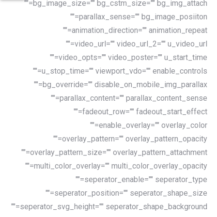
bg_image_size="" bg_cstm_size="" bg_img_attach=""
parallax_sense="" bg_image_posiiton=""
animation_direction="" animation_repeat=""
video_url="" video_url_2="" u_video_url=""
video_opts="" video_poster="" u_start_time=""
u_stop_time="" viewport_vdo="" enable_controls=""
bg_override="" disable_on_mobile_img_parallax=""
parallax_content="" parallax_content_sense=""
fadeout_row="" fadeout_start_effect=""
enable_overlay="" overlay_color=""
overlay_pattern="" overlay_pattern_opacity=""
overlay_pattern_size="" overlay_pattern_attachment=""
multi_color_overlay="" multi_color_overlay_opacity=""
seperator_enable="" seperator_type=""
seperator_position="" seperator_shape_size=""
seperator_svg_height="" seperator_shape_background=""