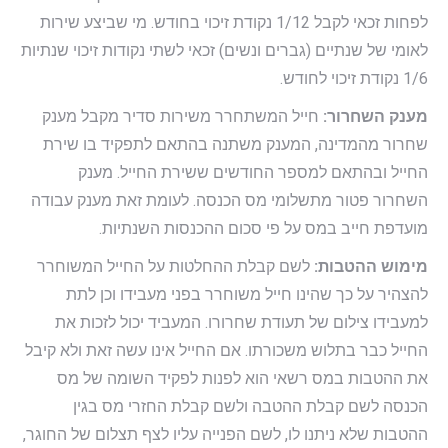
לפחות זכאי לקבל 1/12 נקודת זיכוי בחודש. מי שביצע שירות
לאומי של שנתיים (גברים ונשים) זכאי לשתי נקודות זיכוי שנתיות
1/6 נקודת זיכוי לחודש.
מענק השחרור:
חייל המשתחרר משירות סדיר מקבל מענק
שחרור מהמדינה, המענק משתנה בהתאם לתפקיד בו שירת
החייל ובהתאם למספר החודשים ששירת החייל. מענק
השחרור פטור מתשלומי מס הכנסה. לעומת זאת מענק עבודה
מועדפת חייב במס על פי סכום ההכנסות השנתיות.
מימוש ההטבות:
לשם קבלת ההחלטות על החייל המשוחרר
להצהיר על כך שהינו חייל משוחרר בפני מעבידו וכן לתת
למעבידו צילום של תעודת שחרורו. המעביד יכול לזכות את
החייל כבר בתלוש משכורתו. אם החייל אינו עשה זאת ולא קיבל
את ההטבות במס רשאי הוא לפנות לפקיד השומה של מס
הכנסה לשם קבלת ההטבה ולשם קבלת החזרי מס בגין
ההטבות שלא ניתנו לו, לשם הפנייה עליו לצף תצלום של החוגר,