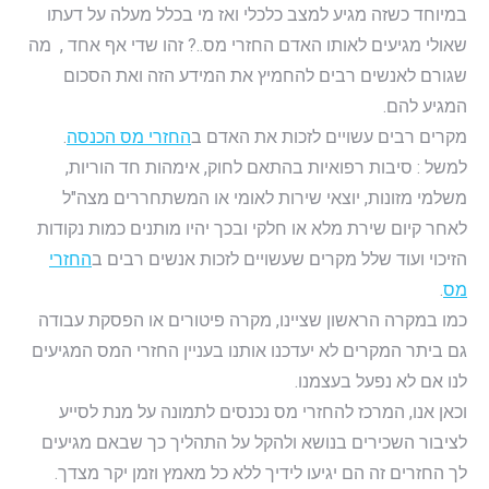
במיוחד כשזה מגיע למצב כלכלי ואז מי בכלל מעלה על דעתו
שאולי מגיעים לאותו האדם החזרי מס..? זהו שדי אף אחד , מה
שגורם לאנשים רבים להחמיץ את המידע הזה ואת הסכום
המגיע להם.
מקרים רבים עשויים לזכות את האדם ב
החזרי מס הכנסה
.
למשל : סיבות רפואיות בהתאם לחוק, אימהות חד הוריות,
משלמי מזונות, יוצאי שירות לאומי או המשתחררים מצה"ל
לאחר קיום שירת מלא או חלקי ובכך יהיו מותנים כמות נקודות
הזיכוי ועוד שלל מקרים שעשויים לזכות אנשים רבים ב
החזרי
מס
.
כמו במקרה הראשון שציינו, מקרה פיטורים או הפסקת עבודה
גם ביתר המקרים לא יעדכנו אותנו בעניין החזרי המס המגיעים
לנו אם לא נפעל בעצמנו.
וכאן אנו, המרכז להחזרי מס נכנסים לתמונה על מנת לסייע
לציבור השכירים בנושא ולהקל על התהליך כך שבאם מגיעים
לך החזרים זה הם יגיעו לידיך ללא כל מאמץ וזמן יקר מצדך.