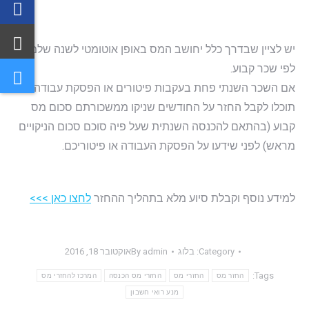
יש לציין שבדרך כלל יחושב המס באופן אוטומטי לשנה שלמה
לפי שכר קבוע.
אם השכר השנתי פחת בעקבות פיטורים או הפסקת עבודה
תוכלו לקבל החזר על החודשים שניקו ממשכורתם סכום מס
קבוע (בהתאם להכנסה השנתית שעל פיה סוכם סכום הניקויים
מראש) לפני שידעו על הפסקת העבודה או פיטוריכם.
למידע נוסף וקבלת סיוע מלא בתהליך ההחזר
לחצו כאן >>>
Category:
בלוג
admin
By
אוקטובר 18, 2016
Tags:
החזר מס
החזרי מס
החזרי מס הכנסה
המרכז להחזרי מס
מנע רואי חשבון